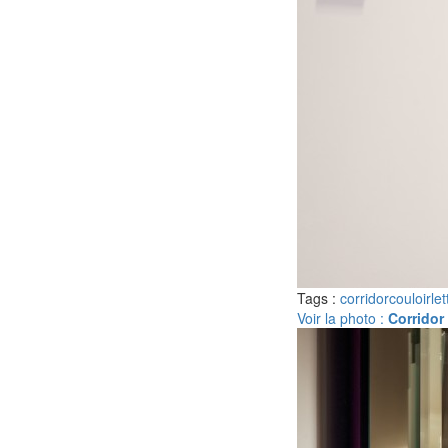
Tags :
corridor
couloir
le
Voir la photo :
Corridor