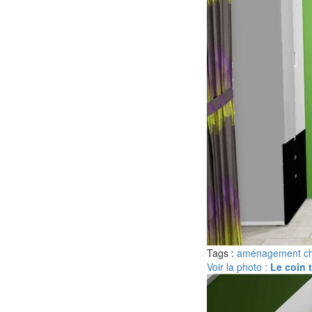
Tags :
aménagement c
Voir la photo :
Le coin t