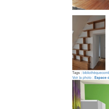
Tags :
bibliothèque
comb
Voir la photo :
Espace 