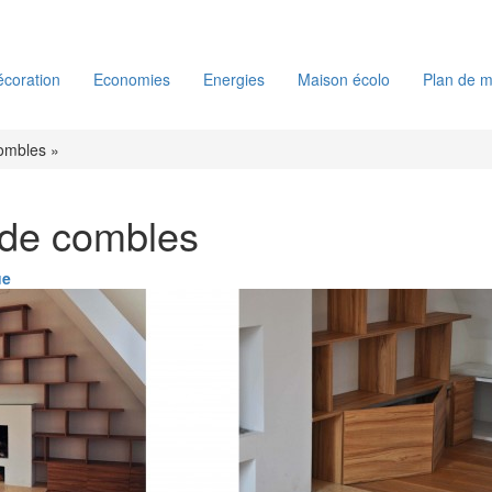
coration
Economies
Energies
Maison écolo
Plan de m
combles »
 de combles
ue