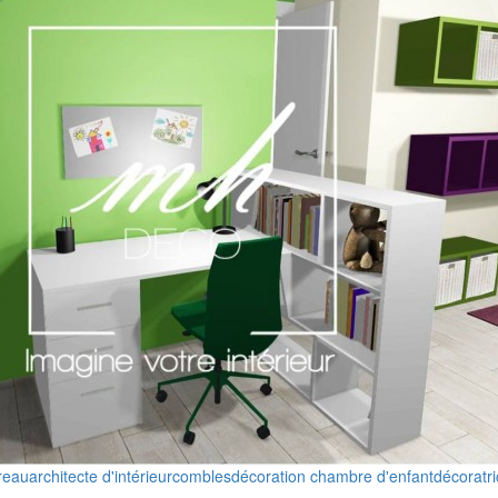
reau
architecte d'intérieur
combles
décoration chambre d'enfant
décoratr