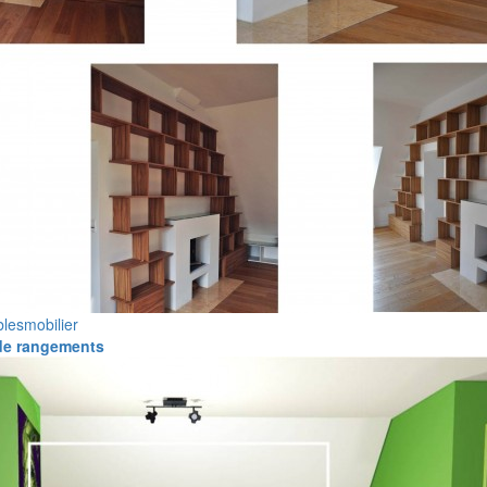
les
mobilier
de rangements