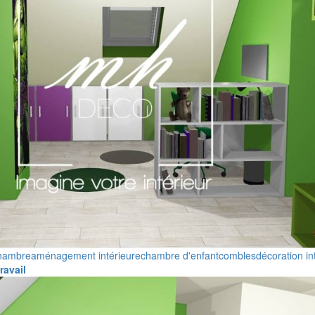
hambre
aménagement intérieure
chambre d'enfant
combles
décoration in
ravail