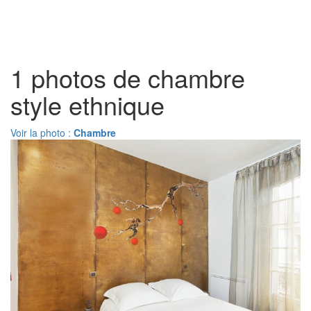
Toggl
naviga
1 photos de chambre
style ethnique
Voir la photo :
Chambre