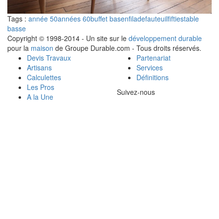
Tags :
année 50
années 60
buffet bas
enfilade
fauteuil
fifties
table
basse
Copyright © 1998-2014 - Un site sur le
développement durable
pour la
maison
de Groupe Durable.com - Tous droits réservés.
Devis Travaux
Partenariat
Artisans
Services
Calculettes
Définitions
Les Pros
Suivez-nous
A la Une