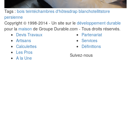
Tags :
bois teinté
chambres d'hôtes
drap blanc
hotel
lit
store
persienne
Copyright © 1998-2014 - Un site sur le
développement durable
pour la
maison
de Groupe Durable.com - Tous droits réservés.
Devis Travaux
Partenariat
Artisans
Services
Calculettes
Définitions
Les Pros
Suivez-nous
A la Une