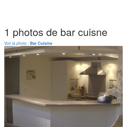
Toggl
naviga
1 photos de bar cuisne
Voir la photo :
Bar Cuisine