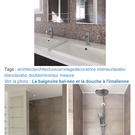
Tags :
architect
architecture
carrelage
décoratrice intérieur
lavabo
blanc
lavabo double
miroir
sur mesure
Voir la photo :
La baignoire bal-néo et la douche à l'intalienne