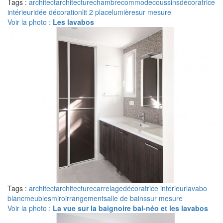
Tags :
architect
architecture
chambre
commode
coussins
décoratrice
intérieur
idée décoration
lit 2 place
lumière
sur mesure
Voir la photo :
Les lavabos
Tags :
architect
architecture
carrelage
décoratrice intérieur
lavabo
blanc
meubles
miroir
rangement
salle de bains
sur mesure
Voir la photo :
La vue sur la baignoire bal-néo et les lavabos