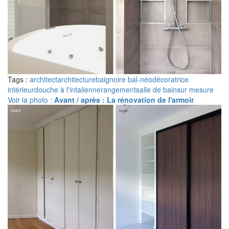
Tags :
architect
architecture
baignoire bal-néo
décoratrice
intérieur
douche à l'intalienne
rangement
salle de bain
sur mesure
Voir la photo :
Avant / après : La rénovation de l'armoir