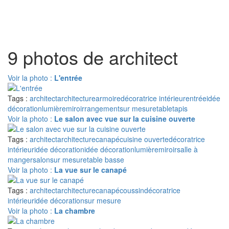
Toggl
naviga
9 photos de architect
Voir la photo :
L'entrée
Tags :
architect
architecture
armoire
décoratrice intérieur
entrée
idée
décoration
lumière
miroir
rangement
sur mesure
table
tapis
Voir la photo :
Le salon avec vue sur la cuisine ouverte
Tags :
architect
architecture
canapé
cuisine ouverte
décoratrice
intérieur
idée décoration
idée décoration
lumière
miroir
salle à
manger
salon
sur mesure
table basse
Voir la photo :
La vue sur le canapé
Tags :
architect
architecture
canapé
coussin
décoratrice
intérieur
idée décoration
sur mesure
Voir la photo :
La chambre