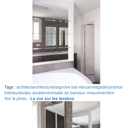
Tags :
architect
architecture
baignoire bal-néo
carrelage
décoratrice
intérieur
lavabo double
miroir
salle de bains
sur mesure
verrière
Voir la photo :
La vue sur les lavabos