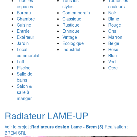
Tous les
Tous les
Toutes les
espaces
styles
couleurs
Bureau
Contemporain
Noir
Chambre
Classique
Blanc
Cuisine
Rustique
Rouge
Entrée
Ethnique
Gris
Extérieur
Vintage
Marron
Jardin
Écologique
Beige
Local
Industriel
Rose
commercial
Bleu
Loft
Vert
Piscine
Ocre
Salle de
bains
Salon &
salle à
manger
Radiateur LAME-UP
Voir le projet :
Radiateurs design Lame - Brem (5)
Réalisation :
BREM SRL