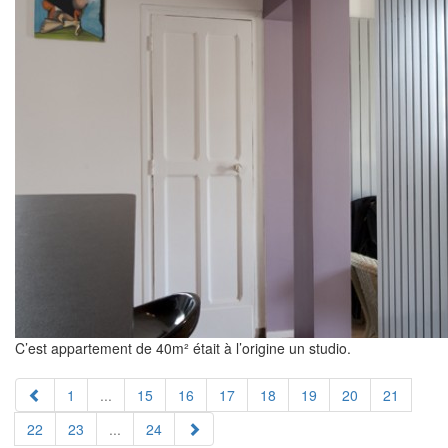
C’est appartement de 40m² était à l’origine un studio.
1
...
15
16
17
18
19
20
21
22
23
...
24