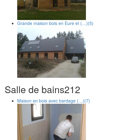
Grande maison bois en Eure et (…)
(5)
Salle de bains
2
12
Maison en bois avec bardage (…)
(7)