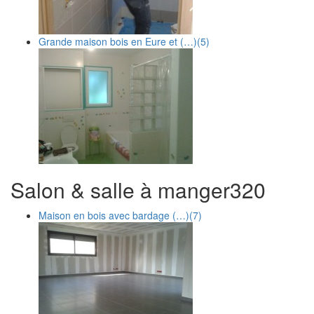
Grande maison bois en Eure et (…)
(5)
Salon & salle à manger
3
20
Maison en bois avec bardage (…)
(7)