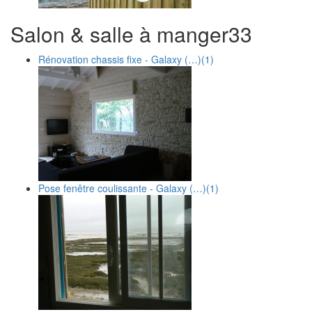
Salon & salle à manger
3
3
Rénovation chassis fixe - Galaxy (…)
(1)
Pose fenêtre coulissante - Galaxy (…)
(1)