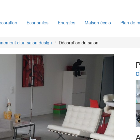
coration
Economies
Energies
Maison écolo
Plan de m
nement d'un salon design
Décoration du salon
P
d
A