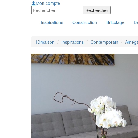
Mon compte
Inspirations
Construction
Bricolage
Dé
IDmaison
Inspirations
Contemporain
Améga