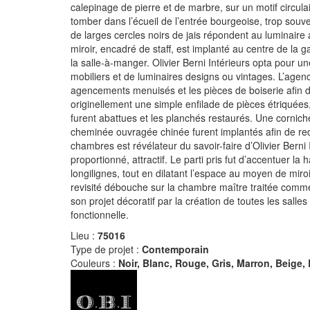
calepinage de pierre et de marbre, sur un motif circula
tomber dans l’écueil de l’entrée bourgeoise, trop souv
de larges cercles noirs de jais répondent au luminaire
miroir, encadré de staff, est implanté au centre de la ga
la salle-à-manger. Olivier Berni Intérieurs opta pour 
mobiliers et de luminaires designs ou vintages. L’agence
agencements menuisés et les pièces de boiserie afin de
originellement une simple enfilade de pièces étriquées
furent abattues et les planchés restaurés. Une cornich
cheminée ouvragée chinée furent implantés afin de red
chambres est révélateur du savoir-faire d’Olivier Berni In
proportionné, attractif. Le parti pris fut d’accentuer l
longilignes, tout en dilatant l’espace au moyen de miro
revisité débouche sur la chambre maître traitée comme 
son projet décoratif par la création de toutes les salle
fonctionnelle.
Lieu :
75016
Type de projet :
Contemporain
Couleurs :
Noir, Blanc, Rouge, Gris, Marron, Beige, 