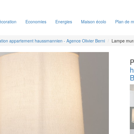
coration
Economies
Energies
Maison écolo
Plan de m
tion appartement haussmannien - Agence Olivier Berni
Lampe mur
P
h
B