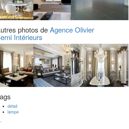
utres photos de
Agence Olivier
erni Intérieurs
ags
détail
lampe
.