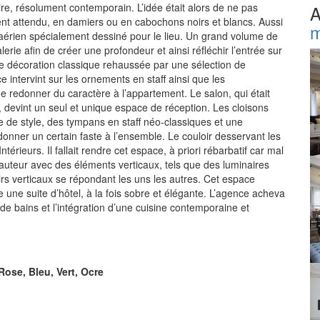
ire, résolument contemporain. L’idée était alors de ne pas
A
ent attendu, en damiers ou en cabochons noirs et blancs. Aussi
m
 aérien spécialement dessiné pour le lieu. Un grand volume de
lerie afin de créer une profondeur et ainsi réfléchir l’entrée sur
une décoration classique rehaussée par une sélection de
 intervint sur les ornements en staff ainsi que les
 redonner du caractère à l’appartement. Le salon, qui était
, devint un seul et unique espace de réception. Les cloisons
e de style, des tympans en staff néo-classiques et une
onner un certain faste à l’ensemble. Le couloir desservant les
térieurs. Il fallait rendre cet espace, à priori rébarbatif car mal
a hauteur avec des éléments verticaux, tels que des luminaires
irs verticaux se répondant les uns les autres. Cet espace
une suite d’hôtel, à la fois sobre et élégante. L’agence acheva
s de bains et l’intégration d’une cuisine contemporaine et
Rose, Bleu, Vert, Ocre