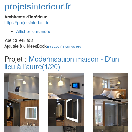
projetsinterieur.fr
Architecte d'intérieur
https://projetsinterieur.fr
Afficher le numéro
Vue : 3 948 fois
Ajoutée à 0 IdéesBook
En savoir + sur ce pro
Projet :
Modernisatiion maison - D'un
lieu à l'autre
(1/20)