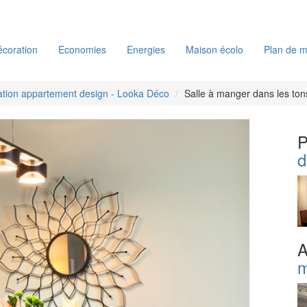
coration
Economies
Energies
Maison écolo
Plan de m
tion appartement design - Looka Déco
Salle à manger dans les ton
P
d
A
m