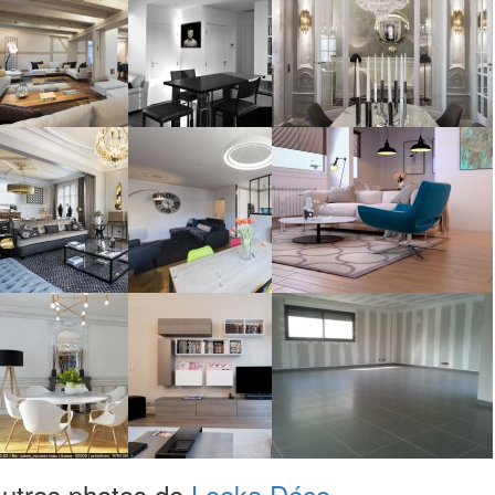
utres photos de
Looka Déco