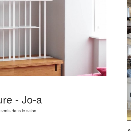
re - Jo-a
ésents dans le salon
A