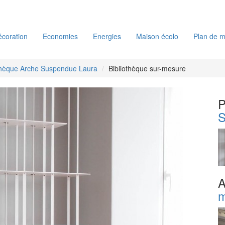
coration
Economies
Energies
Maison écolo
Plan de m
thèque Arche Suspendue Laura
Bibliothèque sur-mesure
P
S
A
m