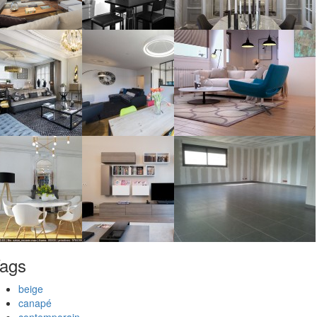
ags
beige
canapé
contemporain