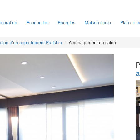
coration
Economies
Energies
Maison écolo
Plan de m
tion d'un appartement Parisien
Aménagement du salon
P
a