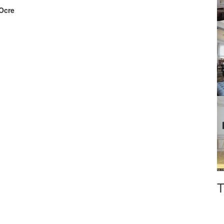
 Ocre
T