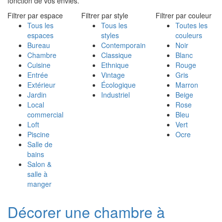
fonction de vos envies.
Filtrer par espace
Filtrer par style
Filtrer par couleur
Tous les
Tous les
Toutes les
espaces
styles
couleurs
Bureau
Contemporain
Noir
Chambre
Classique
Blanc
Cuisine
Ethnique
Rouge
Entrée
Vintage
Gris
Extérieur
Écologique
Marron
Jardin
Industriel
Beige
Local
Rose
commercial
Bleu
Loft
Vert
Piscine
Ocre
Salle de
bains
Salon &
salle à
manger
Décorer une chambre à