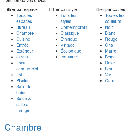
fonction de vos envies.
Filtrer par espace
Filtrer par style
Filtrer par couleur
Tous les
Tous les
Toutes les
espaces
styles
couleurs
Bureau
Contemporain
Noir
Chambre
Classique
Blanc
Cuisine
Ethnique
Rouge
Entrée
Vintage
Gris
Extérieur
Écologique
Marron
Jardin
Industriel
Beige
Local
Rose
commercial
Bleu
Loft
Vert
Piscine
Ocre
Salle de
bains
Salon &
salle à
manger
Chambre