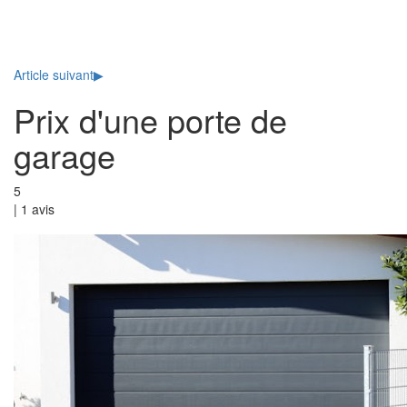
Toggl
naviga
Article suivant
▶
Prix d'une porte de
garage
5
|
1
avis