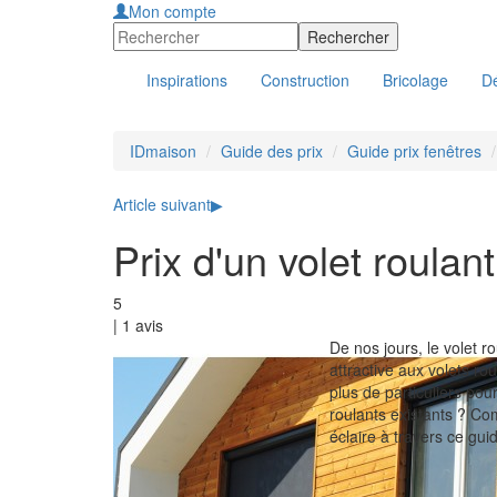
Mon compte
Inspirations
Construction
Bricolage
Dé
IDmaison
Guide des prix
Guide prix fenêtres
Article suivant
▶
Prix d'un volet roulant
5
|
1
avis
De nos jours, le volet r
attractive aux volets rou
plus de particuliers pour
roulants existants ? Co
éclaire à travers ce guide