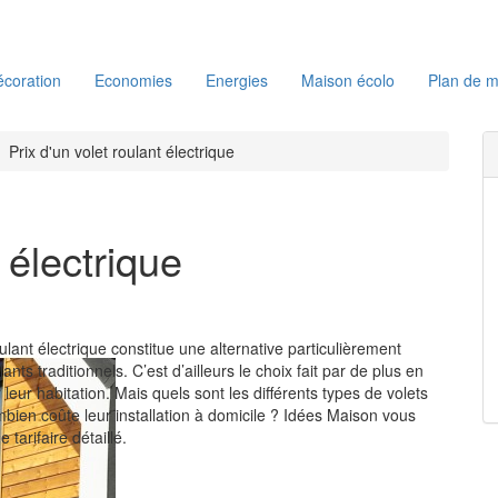
coration
Economies
Energies
Maison écolo
Plan de m
Prix d'un volet roulant électrique
 électrique
oulant électrique constitue une alternative particulièrement
lants traditionnels. C’est d’ailleurs le choix fait par de plus en
 leur habitation. Mais quels sont les différents types de volets
mbien coûte leur installation à domicile ? Idées Maison vous
 tarifaire détaillé.