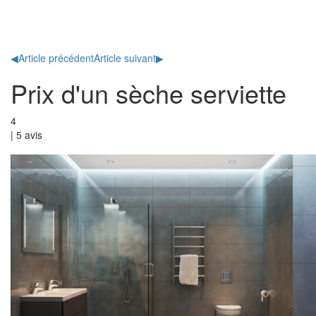
Toggl
naviga
◀
Article précédent
Article suivant
▶
Prix d'un sèche serviette
4
|
5
avis