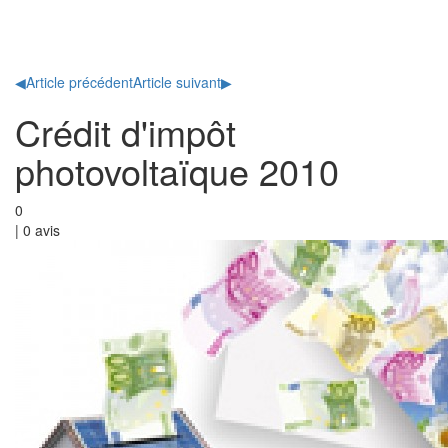
Toggl
naviga
◀
Article précédent
Article suivant
▶
Crédit d'impôt
photovoltaïque 2010
0
|
0
avis