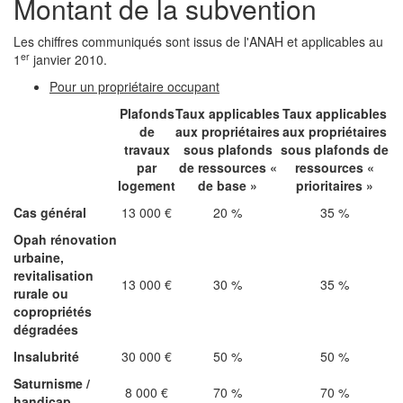
Montant de la subvention
Les chiffres communiqués sont issus de l'ANAH et applicables au
er
1
janvier 2010.
Pour un propriétaire occupant
Plafonds
Taux applicables
Taux applicables
de
aux propriétaires
aux propriétaires
travaux
sous plafonds
sous plafonds de
par
de ressources «
ressources «
logement
de base »
prioritaires »
Cas général
13 000 €
20 %
35 %
Opah rénovation
urbaine,
revitalisation
13 000 €
30 %
35 %
rurale ou
copropriétés
dégradées
Insalubrité
30 000 €
50 %
50 %
Saturnisme /
8 000 €
70 %
70 %
handicap