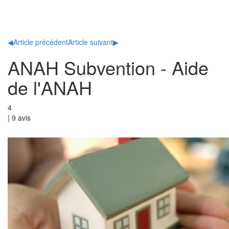
Toggl
naviga
◀
Article précédent
Article suivant
▶
ANAH Subvention - Aide
de l'ANAH
4
|
9
avis