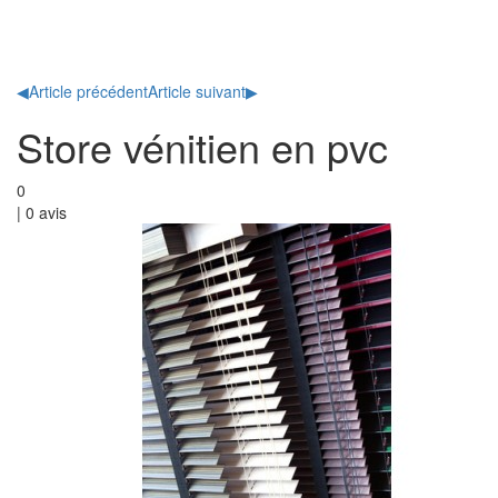
Toggl
naviga
◀
Article précédent
Article suivant
▶
Store vénitien en pvc
0
|
0
avis