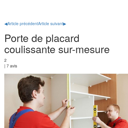
Toggl
naviga
◀
Article précédent
Article suivant
▶
Porte de placard
coulissante sur-mesure
2
|
7
avis