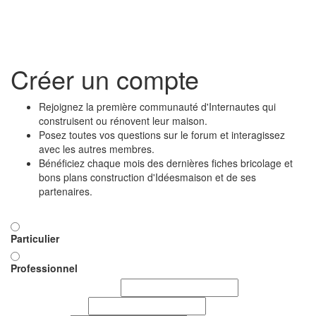
Toggl
naviga
Créer un compte
Rejoignez la première communauté d'Internautes qui
construisent ou rénovent leur maison.
Posez toutes vos questions sur le forum et interagissez
avec les autres membres.
Bénéficiez chaque mois des dernières fiches bricolage et
bons plans construction d'Idéesmaison et de ses
partenaires.
Vous êtes
*
Particulier
Professionnel
Pseudo ou nom d'utilisateur
*
E-mail (identifiant)
*