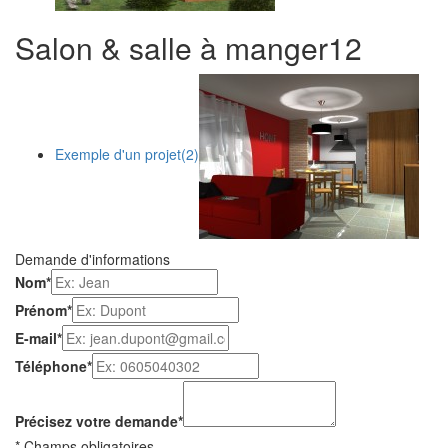
Salon & salle à manger
1
2
Exemple d'un projet
(2)
Demande d'informations
Nom
*
Prénom
*
E-mail
*
Téléphone
*
Précisez votre demande
*
*
Champs obligatoires