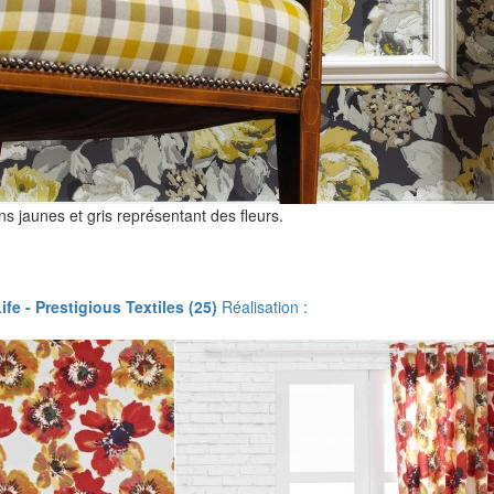
ns jaunes et gris représentant des fleurs.
l
ife - Prestigious Textiles (25)
Réalisation :