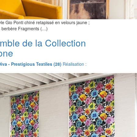
tyle Gio Ponti chiné retapissé en velours jaune ;
pis berbère Fragments (…)
mble de la Collection
one
Diva - Prestigious Textiles (28)
Réalisation :