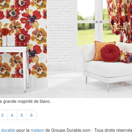
e grande majorité de blanc.
3
4
5
6
 durable
pour la
maison
de Groupe Durable.com - Tous droits réservés