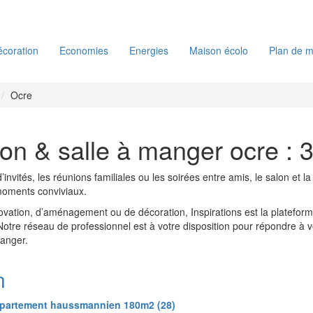
coration
Economies
Energies
Maison écolo
Plan de m
Ocre
on & salle à manger ocre : 
d’invités, les réunions familiales ou les soirées entre amis, le salon et 
moments conviviaux.
ovation, d’aménagement ou de décoration, Inspirations est la platefo
 Notre réseau de professionnel est à votre disposition pour répondre à v
manger.
n
partement haussmannien 180m2 (28)