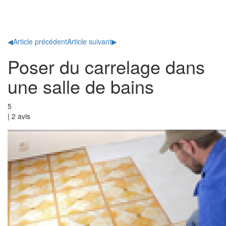
Toggl
naviga
◀
Article précédent
Article suivant
▶
Poser du carrelage dans
une salle de bains
5
|
2
avis