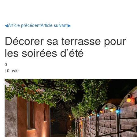
Toggl
naviga
◀
Article précédent
Article suivant
▶
Décorer sa terrasse pour
les soirées d’été
0
|
0
avis