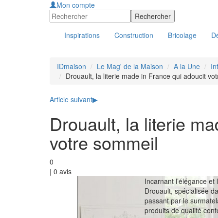
Mon compte
Inspirations
Construction
Bricolage
Dé
IDmaison
Le Mag' de la Maison
A la Une
In
Drouault, la literie made in France qui adoucit vo
Article suivant
▶
Drouault, la literie m
votre sommeil
0
|
0
avis
Incarnant l’élégance et l
Drouault, spécialisée dan
passant par le surmatel
produits de qualité con