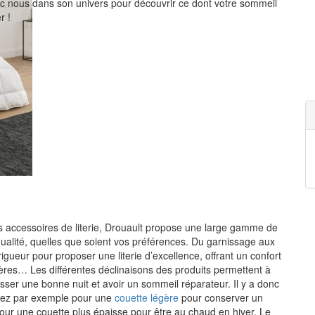
c nous dans son univers pour découvrir ce dont votre sommeil
r !
s accessoires de literie,
Drouault
propose une large gamme de
ualité
, quelles que soient vos préférences. Du garnissage aux
e rigueur pour proposer une
literie d’excellence
, offrant un confort
ières… Les différentes déclinaisons des produits permettent à
asser une bonne nuit et
avoir un sommeil réparateur
. Il y a donc
Optez par exemple pour une
couette légère
pour
conserver un
pour une couette plus épaisse pour être au chaud en hiver. Le