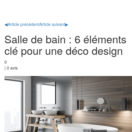
Toggl
naviga
◀
Article précédent
Article suivant
▶
Salle de bain : 6 éléments
clé pour une déco design
0
|
0
avis