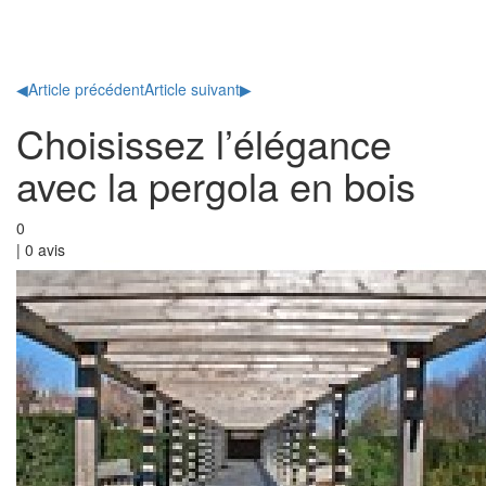
Toggl
naviga
◀
Article précédent
Article suivant
▶
Choisissez l’élégance
avec la pergola en bois
0
|
0
avis