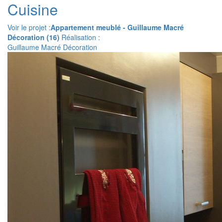
Cuisine
Voir le projet :
Appartement meublé - Guillaume Macré
Décoration (16)
Réalisation :
Guillaume Macré Décoration