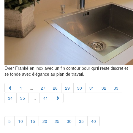
Évier Franké en inox avec un fin contour pour qu'il reste discret et
se fonde avec élégance au plan de travail.
1
...
27
28
29
30
31
32
33
34
35
...
41
5
10
15
20
25
30
35
40