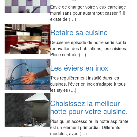
Envie de changer votre vieux carrelage
mural sans pour autant tout casser ? Il
existe de (…)
Refaire sa cuisine
Deuxième épisode de notre série sur la
rénovation des habitations, les cuisines.
Pièce centrale (…)
Les éviers en inox
Très régulièrement installé dans les
cuisines, l'évier en inox s'adapte à tous
les styles (…)
Choisissez la meilleur
hotte pour votre cuisine.
Plus qu'un accessoire, la hotte aspirante
est un élément primordial. Différents
modèles, avec (…)