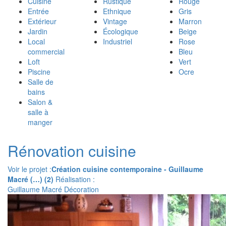
Cuisine
Rustique
Rouge
Entrée
Ethnique
Gris
Extérieur
Vintage
Marron
Jardin
Écologique
Beige
Local
Industriel
Rose
commercial
Bleu
Loft
Vert
Piscine
Ocre
Salle de
bains
Salon &
salle à
manger
Rénovation cuisine
Voir le projet :
Création cuisine contemporaine - Guillaume
Macré (…) (2)
Réalisation :
Guillaume Macré Décoration