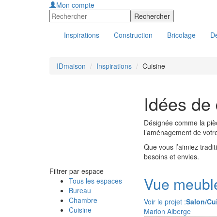
Mon compte
Inspirations
Construction
Bricolage
Dé
IDmaison
Inspirations
Cuisine
Idées de 
Désignée comme la pièce
l’aménagement de votre c
Que vous l’aimiez tradit
besoins et envies.
Filtrer par espace
Vue meuble
Tous les espaces
Bureau
Chambre
Voir le projet :
Salon/Cu
Cuisine
Marion Alberge