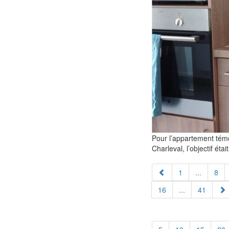
Pour l’appartement témo
Charleval, l’objectif é
1
...
8
16
...
41