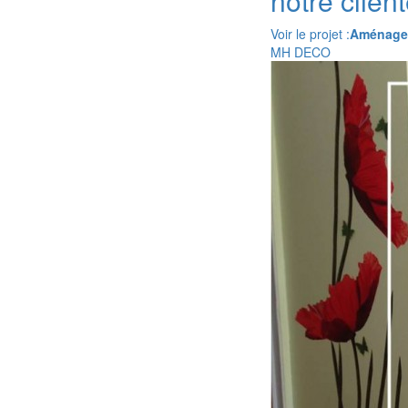
notre clien
Voir le projet :
Aménager 
MH DECO