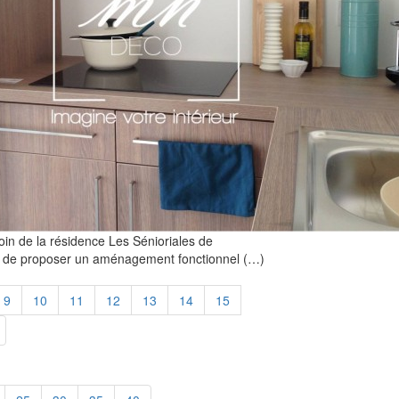
in de la résidence Les Sénioriales de
tait de proposer un aménagement fonctionnel (…)
9
10
11
12
13
14
15