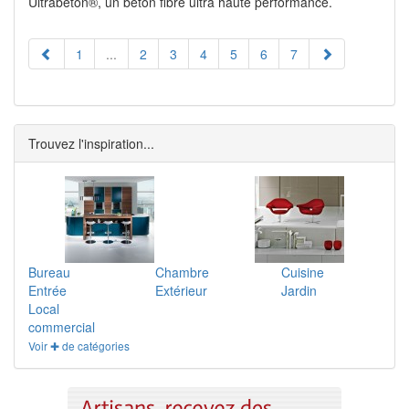
Ultrabéton®, un béton fibré ultra haute performance.
1
...
2
3
4
5
6
7
Trouvez l'inspiration...
Bureau
Chambre
Cuisine
Entrée
Extérieur
Jardin
Local
commercial
Voir ✚ de catégories