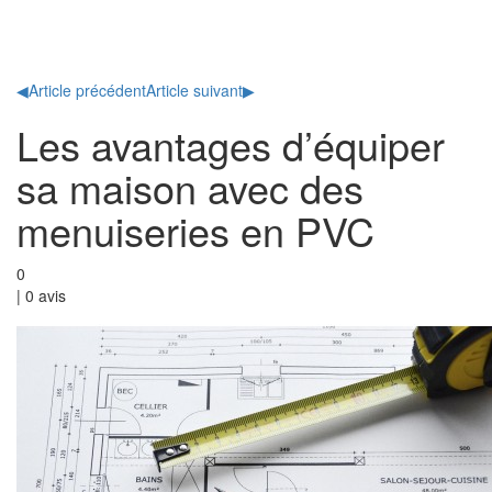
Toggl
naviga
◀
Article précédent
Article suivant
▶
Les avantages d’équiper
sa maison avec des
menuiseries en PVC
0
|
0
avis