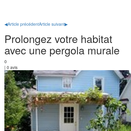
Toggl
naviga
◀
Article précédent
Article suivant
▶
Prolongez votre habitat
avec une pergola murale
0
|
0
avis