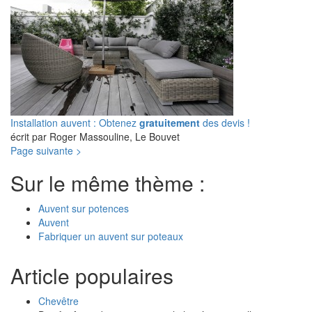
Installation auvent : Obtenez
gratuitement
des devis !
écrit par Roger Massouline, Le Bouvet
Page suivante >
Sur le même thème :
Auvent sur potences
Auvent
Fabriquer un auvent sur poteaux
Article populaires
Chevêtre