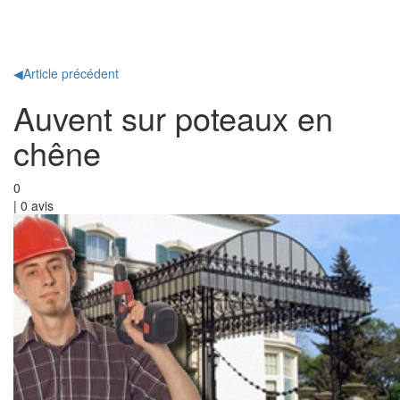
Toggl
naviga
◀
Article précédent
Auvent sur poteaux en
chêne
0
|
0
avis