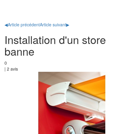
Toggl
naviga
◀
Article précédent
Article suivant
▶
Installation d'un store
banne
0
|
2
avis