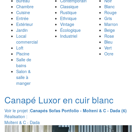
Bureau
Contemporain
Noir
Chambre
Classique
Blanc
Cuisine
Rustique
Rouge
Entrée
Ethnique
Gris
Extérieur
Vintage
Marron
Jardin
Écologique
Beige
Local
Industriel
Rose
commercial
Bleu
Loft
Vert
Piscine
Ocre
Salle de
bains
Salon &
salle à
manger
Canapé Luxor en cuir blanc
Voir le projet :
Canapés Sofas Portfolio - Molteni & C - Dada (6)
Réalisation :
Molteni & C - Dada