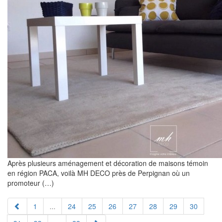
Après plusieurs aménagement et décoration de maisons témoin
en région PACA, voilà MH DECO près de Perpignan où un
promoteur (…)
1
...
24
25
26
27
28
29
30