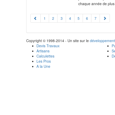
chaque année de plus 
1
2
3
4
5
6
7
Copyright © 1998-2014 - Un site sur le
développement
Devis Travaux
Pa
Artisans
Se
Calculettes
Dé
Les Pros
A la Une