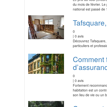
du mois de février. Le
national est passé de 
Tafsquare,
0
|
0
avis
Découvrez Tafsquare, u
particuliers et profess
Comment f
d’assuranc
0
|
0
avis
Fortement recommandé
habitation est un cont
son lieu de vie ou un 