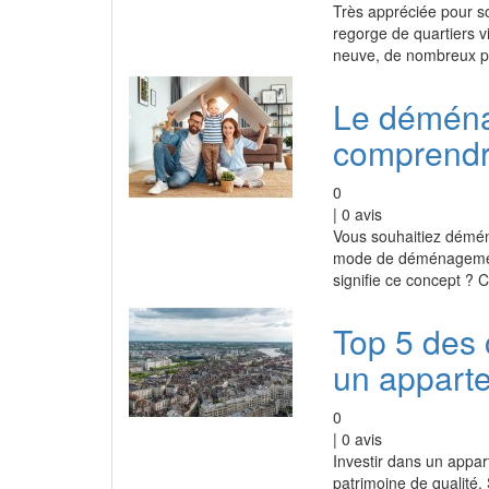
Très appréciée pour s
regorge de quartiers v
neuve, de nombreux pr
Le déménag
comprend
0
|
0
avis
Vous souhaitiez démén
mode de déménagement 
signifie ce concept ? C
Top 5 des 
un appart
0
|
0
avis
Investir dans un appar
patrimoine de qualité.