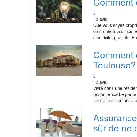
Comment c
0
|
0
avis
Que vous soyez propri
confronté à la difficul
électricité, gaz, etc. En
Comment ch
Toulouse?
0
|
0
avis
Vivre dans une résiden
restant encadré par le
résidences seniors pr
Assurance 
sûr de ne 