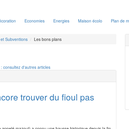
coration
Economies
Energies
Maison écolo
Plan de m
s et Subventions
Les bons plans
: consultez d'autres articles
core trouver du fioul pas
re appelé mazout) a connu une hausse historique depuis la fin