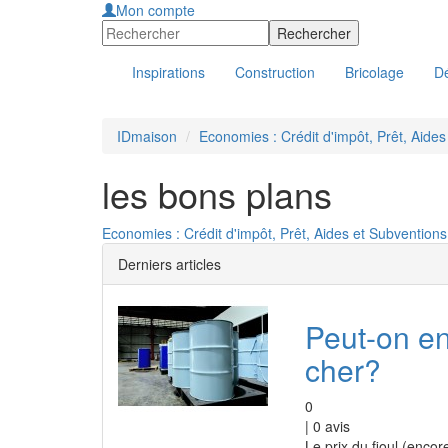
Mon compte
Inspirations
Construction
Bricolage
Dé
IDmaison
Economies : Crédit d'impôt, Prêt, Aide
les bons plans
Economies : Crédit d'impôt, Prêt, Aides et Subventions 
Derniers articles
Peut-on en
cher?
0
|
0
avis
Le prix du fioul (enco