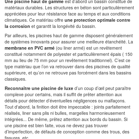
Une piscine haut de gamme
est d’abord un bassin constitué de
matériaux durables. Les structures en béton sont particulièrement
appréciées pour leur résistance face au temps et aux conditions
climatiques. Ce matériau offre
une protection optimale contre
la corrosion
et garantit la longévité du bassin.
Par ailleurs, les piscines haut de gamme disposent généralement
de systèmes innovants pour assurer une meilleure étanchéité. La
membrane en PVC armé
(ou liner armé) est un revêtement
constitué notamment de polyester et particulièrement épais ( 150
mm au lieu de 75 mm pour un revêtement traditionnel). C’est ce
type matériau que l’on va retrouver dans des piscines de qualité
supérieure, et qu’on ne retrouve pas forcément dans les bassins
classiques.
Reconnaître une piscine de luxe
d’un coup d’œil peut paraître
complexe pour certains, mais il suffit de prêter attention aux
détails pour détecter d’éventuelles négligences ou malfaçons.
Tout d'abord, la finition doit être impeccable : joints parfaitement
réalisés, liner sans plis ni bulles, margelles harmonieusement
intégrées... De même, prêtez attention aux bords du bassin. Si
une piscine est bien faite, vous ne devez pas trouver
d’imperfection, de défauts de conception comme des trous, des
fissures, etc.