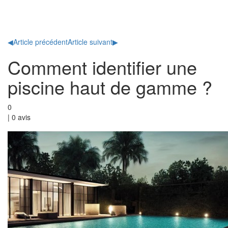
Toggl
naviga
◀
Article précédent
Article suivant
▶
Comment identifier une
piscine haut de gamme ?
0
|
0
avis