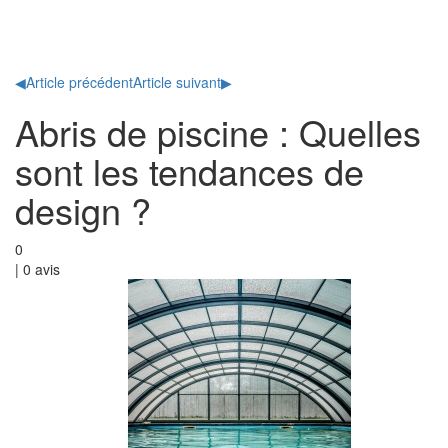
Toggl
naviga
◀
Article précédent
Article suivant
▶
Abris de piscine : Quelles
sont les tendances de
design ?
0
|
0
avis