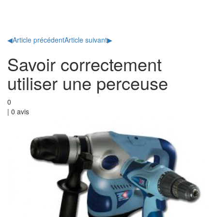
Toggl
naviga
◀
Article précédent
Article suivant
▶
Savoir correctement
utiliser une perceuse
0
|
0
avis