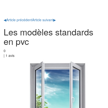
Toggl
naviga
◀
Article précédent
Article suivant
▶
Les modèles standards
en pvc
0
|
1
avis