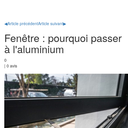
Toggl
naviga
◀
Article précédent
Article suivant
▶
Fenêtre : pourquoi passer
à l'aluminium
0
|
0
avis