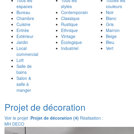
Tous les
Tous les
Toutes les
espaces
styles
couleurs
Bureau
Contemporain
Noir
Chambre
Classique
Blanc
Cuisine
Rustique
Gris
Entrée
Ethnique
Marron
Extérieur
Vintage
Beige
Jardin
Écologique
Bleu
Local
Industriel
Vert
commercial
Loft
Salle de
bains
Salon &
salle à
manger
Projet de décoration
Voir le projet :
Projet de décoration (4)
Réalisation :
MH DECO