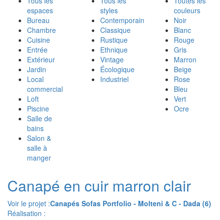
Tous les
Tous les
Toutes les
espaces
styles
couleurs
Bureau
Contemporain
Noir
Chambre
Classique
Blanc
Cuisine
Rustique
Rouge
Entrée
Ethnique
Gris
Extérieur
Vintage
Marron
Jardin
Écologique
Beige
Local
Industriel
Rose
commercial
Bleu
Loft
Vert
Piscine
Ocre
Salle de
bains
Salon &
salle à
manger
Canapé en cuir marron clair
Voir le projet :
Canapés Sofas Portfolio - Molteni & C - Dada (6)
Réalisation :