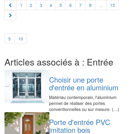
1
2
3
4
5
6
7
8
...
13
5
10
Articles associés à : Entrée
Choisir une porte
d'entrée en aluminium
Matériau contemporain, l'aluminium
permet de réaliser des portes
conventionnelles ou sur mesure. (…)
Porte d'entrée PVC
imitation bois